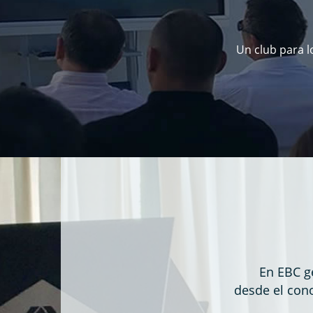
Un club para l
En EBC g
desde el cono