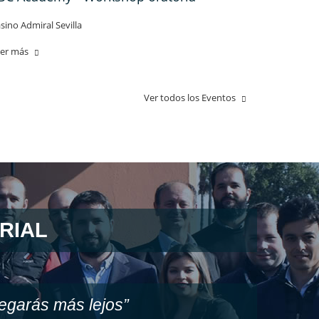
sino Admiral Sevilla
er más
Ver todos los Eventos
RIAL
legarás más lejos”